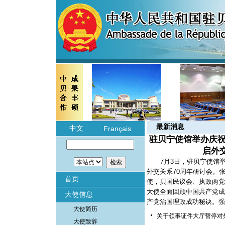
最新消息
中文
Français
驻贝宁使馆举办庆祝
启外
7月3日，驻贝宁使馆
外交关系70周年研讨会。
首页
使，贝国民议会、执政两党
大使全面回顾中国共产党成
大使信息
产党治国理政成功秘诀。强
大使简历
关于领事证件大厅暂停对
大使致辞