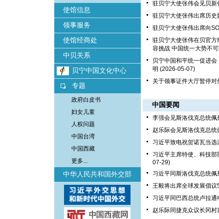
驻贝宁大使张伟会见贝新
使馆信息
驻贝宁大使张伟出席历史
领事服务
驻贝宁大使张伟出席向S
使馆经商处
驻贝宁大使张伟在贝官方
容挑战 中国统一大势不
中贝关系
贝宁中国和平统一促进会
明
(2026-05-07)
贝宁中国文化中心
关于领事证件大厅暂停对
专题
政府白皮书
中国要闻
妇女儿童
李强会见斯洛伐克总统佩
人权问题
赵乐际会见斯洛伐克总统
中国台湾
习近平致电祝贺诺瓦当选
中国西藏
习近平主席特使、科技部
更多...
07-29)
中华人民共和国外交部
习近平同斯洛伐克总统佩
王毅将出席全球发展倡议
习近平同巴西总统卢拉通
赵乐际同捷克众议长冈村