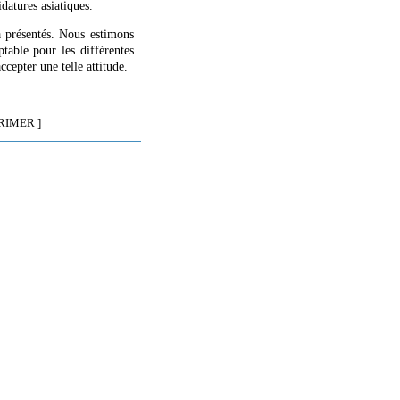
atures asiatiques.
jà présentés. Nous estimons
ptable pour les différentes
cepter une telle attitude.
RIMER ]