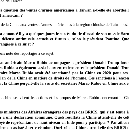
stion de Taiwan.
question des ventes d’armes américaines à Taiwan a-t-elle été abordée l
et américain ?
de la Chine aux ventes d’armes américaines à la région chinoise de Taiwan est c
a annoncé il y a quelques jours le succès du tir d’essai de son missile Sar
 défense antimissile actuels et futurs », selon le président Poutine. Q
rangères à ce sujet ?
is note des reportages à ce sujet.
tat américain Marco Rubio accompagne le président Donald Trump lors d
co Rubio a également assisté aux entretiens entre le président Donald Trum
étaire Marco Rubio avait été sanctionné par la Chine en 2020 pour ses p
bilan de la Chine en matière de droits de l’homme. Ces sanctions à l’enc
nt la Chine perçoit-elle la visite du secrétaire Marco Rubio en Chine aux 
s chinoises visent les actions et les propos de Marco Rubio concernant la Chin
 ministres des Affaires étrangères des pays des BRICS, qui s’est tenue 
i à une déclaration commune. Quels résultats la Chine attend-elle de ce
oyé de représentant de haut niveau en Inde pour y participer ? Par ailleurs
lement assisté à cette réunion. Quel rôle la Chine attend-elle des BRICS d