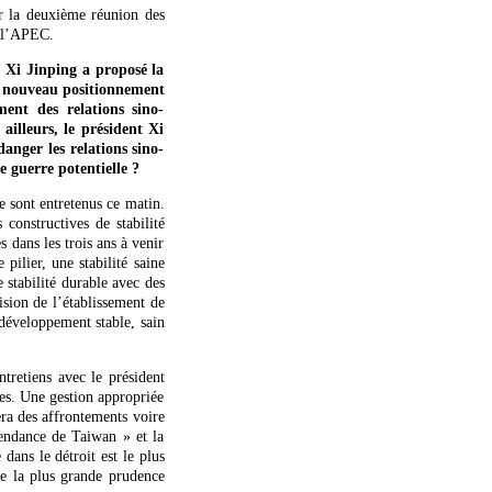
ir la deuxième réunion des
e l’APEC.
t Xi Jinping a proposé la
me nouveau positionnement
ment des relations sino-
ailleurs, le président Xi
anger les relations sino-
 guerre potentielle ?
e sont entretenus ce matin.
constructives de stabilité
 dans les trois ans à venir
 pilier, une stabilité saine
 stabilité durable avec des
ision de l’établissement de
 développement stable, sain
tretiens avec le président
nes. Une gestion appropriée
era des affrontements voire
pendance de Taiwan » et la
dans le détroit est le plus
de la plus grande prudence