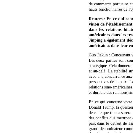
de commerce portuaire et 
hauts fonctionnaires de l’
Reuters : En ce qui conc
vision de l’établissemen
dans les relations bila
américaines dans les tro
Jinping a également décl
américaines dans leur en
Guo Jiakun : Concernant vo
Les deux parties sont con
stratégique. Cela donnera 
et au-delà. La stabilité st
avec une concurrence aux l
perspectives de la paix. L
relations sino-américaines
et durable des relations si
En ce qui concerne votre 
Donald Trump, la question 
de cette question assurera
des conflits qui mettront
paix dans le détroit de Ta
grand dénominateur commun