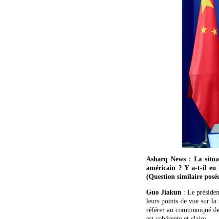
Asharq News : La situat
américain ? Y a-t-il eu
(Question similaire pos
Guo Jiakun
: Le présiden
leurs points de vue sur la
référer au communiqué de 
est cohérente et claire.