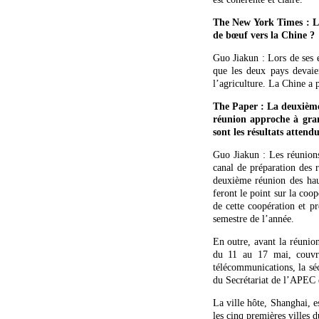
The New York Times : Les
de bœuf vers la Chine ?
Guo Jiakun : Lors de ses 
que les deux pays devaie
l’agriculture. La Chine a
The Paper : La deuxième 
réunion approche à gran
sont les résultats attendu
Guo Jiakun : Les réunions
canal de préparation des 
deuxième réunion des hau
feront le point sur la coo
de cette coopération et pr
semestre de l’année.
En outre, avant la réunion
du 11 au 17 mai, couvra
télécommunications, la sé
du Secrétariat de l’APEC e
La ville hôte, Shanghai, 
les cinq premières villes