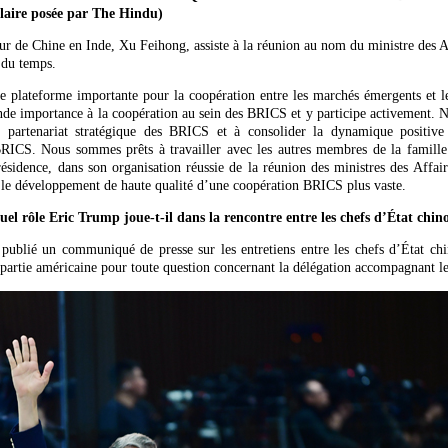
ilaire posée par The Hindu)
r de Chine en Inde, Xu Feihong, assiste à la réunion au nom du ministre des A
 du temps.
 plateforme importante pour la coopération entre les marchés émergents et 
de importance à la coopération au sein des BRICS et y participe activement.
 partenariat stratégique des BRICS et à consolider la dynamique positive 
BRICS. Nous sommes prêts à travailler avec les autres membres de la famill
résidence, dans son organisation réussie de la réunion des ministres des Affai
 le développement de haute qualité d’une coopération BRICS plus vaste.
l rôle Eric Trump joue-t-il dans la rencontre entre les chefs d’État chino
ublié un communiqué de presse sur les entretiens entre les chefs d’État chi
a partie américaine pour toute question concernant la délégation accompagnant l