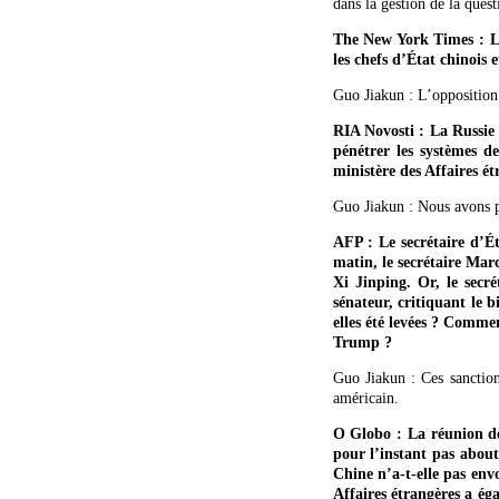
dans la gestion de la que
The New York Times : La 
les chefs d’État chinois 
Guo Jiakun : L’opposition 
RIA Novosti : La Russie 
pénétrer les systèmes de
ministère des Affaires ét
Guo Jiakun : Nous avons pr
AFP : Le secrétaire d’É
matin, le secrétaire Mar
Xi Jinping. Or, le secr
sénateur, critiquant le 
elles été levées ? Comme
Trump ?
Guo Jiakun : Ces sanction
américain.
O Globo : La réunion des
pour l’instant pas about
Chine n’a-t-elle pas env
Affaires étrangères a éga