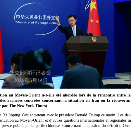
ion au Moyen-Orient a-t-elle été abordée lors de la rencontre entre les
 des avancées concrètes concernant la situation en Iran ou la réouvert
ée par The New York Times)
t Xi Jinping s’est entretenu avec le président Donald Trump ce matin. Les deu
 situation au Moyen-Orient et d’autres questions internationales et régionales
presse publié par la partie chinoise. Concernant la question du détroit d’Ormu