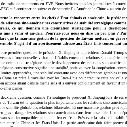
de trafic de conteneurs en EVP. Nous invitons tous les journalistes à couvr
APEC et à continuer de suivre et de soutenir l’« Année de la Chine » au sein d
erne la rencontre entre les chefs d’État chinois et américain, le présiden
t de relations sino-américaines constructives de stabilité stratégique com
térales, ce qui donnera une orientation stratégique pour le développe
is ans à venir et au-delà. Pourriez-vous nous en dire un peu plus ? Par 
aré que la mauvaise gestion de la question de Taiwan mettrait en grave d
semble. S’agit-il d’un avertissement adressé aux États-Unis concernant une
tre première question, le président Xi Jinping et le président Donald Trump s
venues d’une nouvelle vision de l’établissement de relations sino-américaines 
une orientation stratégique pour le développement des relations sino-américaines
ratégique constructive signifie une stabilité positive avec la coopération comme
imites appropriées, une stabilité constante avec des différences gérables et une
a Chine est prête à travailler avec les États-Unis pour traduire cette nouvelle v
 en actions allant dans le même sens et à œuvrer conjointement en faveur d’un
no-américaines.
deuxième question, comme l’a souligné le président Xi Jinping lors de ses en
de Taiwan est la question la plus importante dans les relations sino-américai
 une stabilité globale des relations bilatérales. Et une mauvaise gestion provoqu
 en grave danger les relations sino-américaines dans leur ensemble. L’« indé
iwan sont incompatibles comme le feu et l’eau. Préserver la paix et la stabilité 
 entre la Chine et les États-Unis. La partie américaine doit faire preuve 