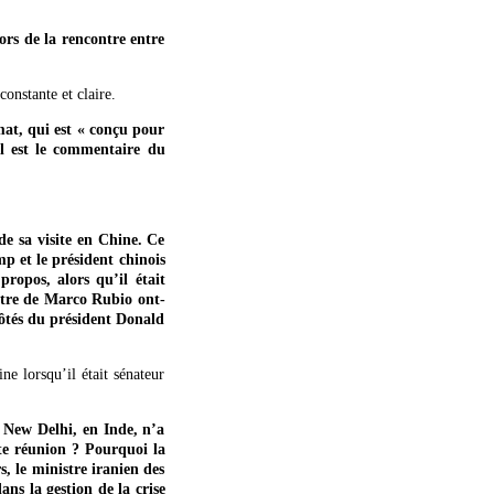
ors de la rencontre entre
onstante et claire.
mat, qui est « conçu pour
uel est le commentaire du
e sa visite en Chine. Ce
p et le président chinois
ropos, alors qu’il était
ontre de Marco Rubio ont-
côtés du président Donald
e lorsqu’il était sénateur
à New Delhi, en Inde, n’a
tte réunion ? Pourquoi la
, le ministre iranien des
ans la gestion de la crise