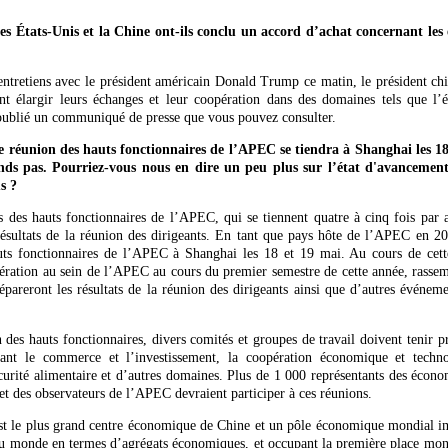
 États-Unis et la Chine ont-ils conclu un accord d’achat concernant les
entretiens avec le président américain Donald Trump ce matin, le président chi
nt élargir leurs échanges et leur coopération dans des domaines tels que l
 publié un communiqué de presse que vous pouvez consulter.
réunion des hauts fonctionnaires de l’APEC se tiendra à Shanghai les 18
ds pas. Pourriez-vous nous en dire un peu plus sur l’état d'avancement
s ?
 des hauts fonctionnaires de l’APEC, qui se tiennent quatre à cinq fois par an
résultats de la réunion des dirigeants. En tant que pays hôte de l’APEC en 20
ts fonctionnaires de l’APEC à Shanghai les 18 et 19 mai. Au cours de cette 
pération au sein de l’APEC au cours du premier semestre de cette année, rassem
épareront les résultats de la réunion des dirigeants ainsi que d’autres événe
 des hauts fonctionnaires, divers comités et groupes de travail doivent tenir p
nt le commerce et l’investissement, la coopération économique et techno
curité alimentaire et d’autres domaines. Plus de 1 000 représentants des éc
t des observateurs de l’APEC devraient participer à ces réunions.
est le plus grand centre économique de Chine et un pôle économique mondial im
 du monde en termes d’agrégats économiques, et occupant la première place mo