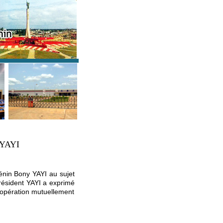
 YAYI
énin Bony YAYI au sujet
résident YAYI a exprimé
coopération mutuellement