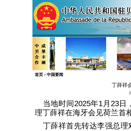
首页
中国要闻
>
丁薛祥
2
当地时间2025年1月2
理丁薛祥在海牙会见荷兰首
丁薛祥首先转达李强总理