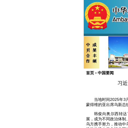
首页
中国要闻
>
习近
当地时间2025
蒙得维的亚出席乌新总
韩俊向奥尔西转达
展，成为不同政治体制
乌方携手努力，推动中