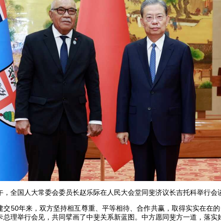
日下午，全国人大常委会委员长赵乐际在人民大会堂同斐济议长吉托科举行会
建交50年来，双方坚持相互尊重、平等相待、合作共赢，取得实实在在的
卡总理举行会见，共同擘画了中斐关系新蓝图。中方愿同斐方一道，落实