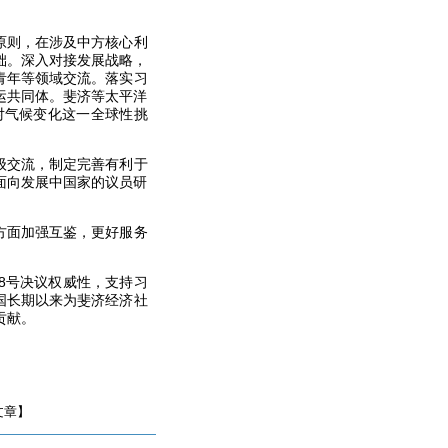
原则，在涉及中方核心利
础。深入对接发展战略，
青年等领域交流。落实习
运共同体。斐济等太平洋
对气候变化这一全球性挑
级交流，制定完善有利于
面向发展中国家的议员研
。
方面加强互鉴，更好服务
8号决议权威性，支持习
国长期以来为斐济经济社
贡献。
文章】