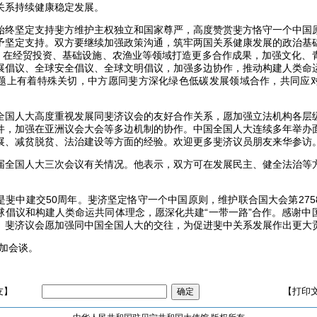
关系持续健康稳定发展。
始终坚定支持斐方维护主权独立和国家尊严，高度赞赏斐方恪守一个中国
予坚定支持。双方要继续加强政策沟通，筑牢两国关系健康发展的政治基
”，在经贸投资、基础设施、农渔业等领域打造更多合作成果，加强文化、
展倡议、全球安全倡议、全球文明倡议，加强多边协作，推动构建人类命
题上有着特殊关切，中方愿同斐方深化绿色低碳发展领域合作，共同应
全国人大高度重视发展同斐济议会的友好合作关系，愿加强立法机构各层
件，加强在亚洲议会大会等多边机制的协作。中国全国人大连续多年举办
展、减贫脱贫、法治建设等方面的经验。欢迎更多斐济议员朋友来华参访
届全国人大三次会议有关情况。他表示，双方可在发展民主、健全法治等
是斐中建交50周年。斐济坚定恪守一个中国原则，维护联合国大会第275
球倡议和构建人类命运共同体理念，愿深化共建“一带一路”合作。感谢中
。斐济议会愿加强同中国全国人大的交往，为促进斐中关系发展作出更大
参加会谈。
友】
【打印