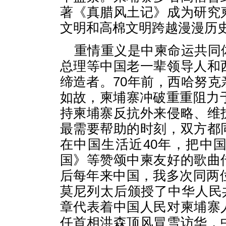
著《真腊风土记》成为研究
文明和高棉文明跨越漫漫历
重情重义是中柬命运共同
总理等中国老一辈领导人和
缔造者。70年前，西哈努
如故，柬埔寨冲破重重阻力于
持柬埔寨反抗外来侵略、维
最需要帮助的时刻，双方都
在中国生活近40年，把中
国》等赞颂中柬友好的歌曲
后每年来中国，我多次同两位
莫尼列太后颁授了中华人民
章代表着中国人民对柬埔寨
任首相洪森顶风冒雪访华，