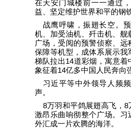
在天安门城楼前一一通过
益、坚定维护世界和平的钢
战鹰呼啸，振翅长空。
机、加受油机、歼击机、舰
广场，受阅的预警侦察、远
保障等机型，成体系展示我
梯队拉出14道彩烟，寓意着
象征着14亿多中国人民奔向
习近平等中外领导人频
声。
8万羽和平鸽展翅高飞，
激昂乐曲响彻整个广场。习
外汇成一片欢腾的海洋。