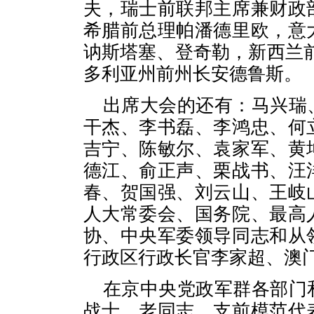
夫，瑞士前联邦主席兼财政
希腊前总理帕潘德里欧，意
讷斯塔塞、登奇勒，新西兰
多利亚州前州长安德鲁斯。
出席大会的还有：马兴瑞
干杰、李书磊、李鸿忠、何
吉宁、陈敏尔、袁家军、黄
德江、俞正声、栗战书、汪
春、贺国强、刘云山、王岐
人大常委会、国务院、最高
协、中央军委领导同志和从
行政区行政长官李家超、澳
在京中央党政军群各部门
战士、老同志、支前模范代