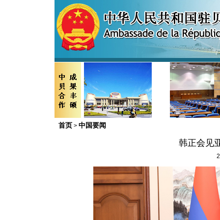
首页
中国要闻
>
韩正会见
2