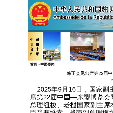
首页
中国要闻
>
韩正会见出席第22届
2
2025年9月16日，国
席第22届中国—东盟博览
总理纽梭、老挝国家副主席
臣翁赛维索、越南副总理梅