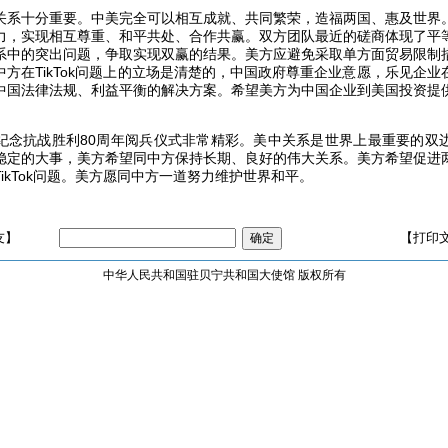
关系十分重要。中美完全可以相互成就、共同繁荣，造福两国、惠及世界
力，实现相互尊重、和平共处、合作共赢。双方团队最近的磋商体现了平
系中的突出问题，争取实现双赢的结果。美方应避免采取单方面贸易限制
方在TikTok问题上的立场是清楚的，中国政府尊重企业意愿，乐见企
中国法律法规、利益平衡的解决方案。希望美方为中国企业到美国投资提
纪念抗战胜利80周年阅兵仪式非常精彩。美中关系是世界上最重要的双
稳定的大事，美方希望同中方保持长期、良好的伟大关系。美方希望促进
ikTok问题。美方愿同中方一道努力维护世界和平。
友】
【打印
中华人民共和国驻贝宁共和国大使馆 版权所有