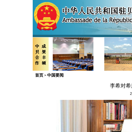
首页
中国要闻
>
李希对希
2