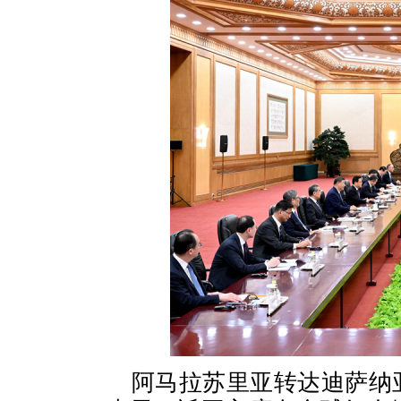
阿马拉苏里亚转达迪萨纳