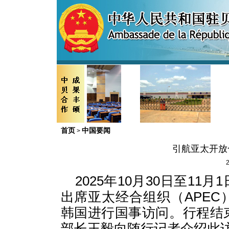
首页
中国要闻
>
​引航亚太开
2
2025年10月30日至1
出席亚太经合组织（APE
韩国进行国事访问。行程结
部长王毅向随行记者介绍此