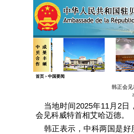
首页
中国要闻
>
韩正会见
2
当地时间2025年11月
会见科威特首相艾哈迈德。
韩正表示，中科两国是好