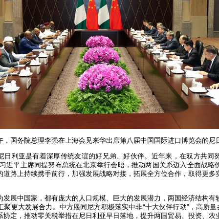
日下午，国务院总理李强在上海会见来华出席第八届中国国际进口博览会的
尼日利亚是有着深厚传统友谊的好兄弟、好伙伴。近年来，在双方共同
月，习近平主席同提努布总统在北京举行会晤，推动两国关系迈入全面战略
的道路上持续携手前行，加强发展战略对接，拓展全方位合作，取得更多
为发展中国家，都有庞大的人口规模、巨大的发展潜力，两国经济结构有
汇聚更大发展合力。中方愿同尼方积极落实中非“十大伙伴行动”，高质量共
系协定，推动零关税举措在尼日利亚早日落地，提升两国贸易、投资、农