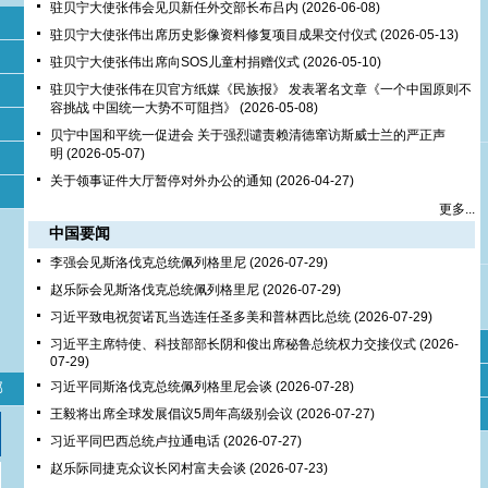
驻贝宁大使张伟会见贝新任外交部长布吕内
(2026-06-08)
驻贝宁大使张伟出席历史影像资料修复项目成果交付仪式
(2026-05-13)
驻贝宁大使张伟出席向SOS儿童村捐赠仪式
(2026-05-10)
驻贝宁大使张伟在贝官方纸媒《民族报》 发表署名文章《一个中国原则不
容挑战 中国统一大势不可阻挡》
(2026-05-08)
贝宁中国和平统一促进会 关于强烈谴责赖清德窜访斯威士兰的严正声
明
(2026-05-07)
关于领事证件大厅暂停对外办公的通知
(2026-04-27)
更多...
中国要闻
李强会见斯洛伐克总统佩列格里尼
(2026-07-29)
赵乐际会见斯洛伐克总统佩列格里尼
(2026-07-29)
习近平致电祝贺诺瓦当选连任圣多美和普林西比总统
(2026-07-29)
习近平主席特使、科技部部长阴和俊出席秘鲁总统权力交接仪式
(2026-
07-29)
部
习近平同斯洛伐克总统佩列格里尼会谈
(2026-07-28)
王毅将出席全球发展倡议5周年高级别会议
(2026-07-27)
习近平同巴西总统卢拉通电话
(2026-07-27)
赵乐际同捷克众议长冈村富夫会谈
(2026-07-23)