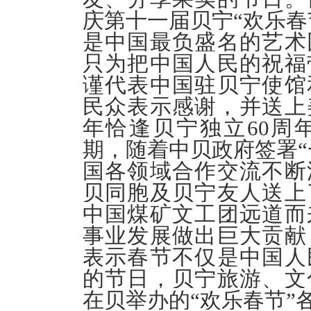
庆第十一届贝宁“欢乐春
是中国最负盛名的艺术
只为把中国人民的祝福
谨代表中国驻贝宁使馆
民众表示感谢，并送上美
年恰逢贝宁独立60周
期，随着中贝政府签署“
国各领域合作交流不断
贝同胞及贝宁友人送上
中国煤矿文工团远道而
事业发展做出巨大贡献
表示春节不仅是中国人
的节日，贝宁旅游、文
在贝举办的“欢乐春节”