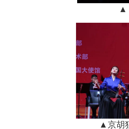
▲
▲京胡