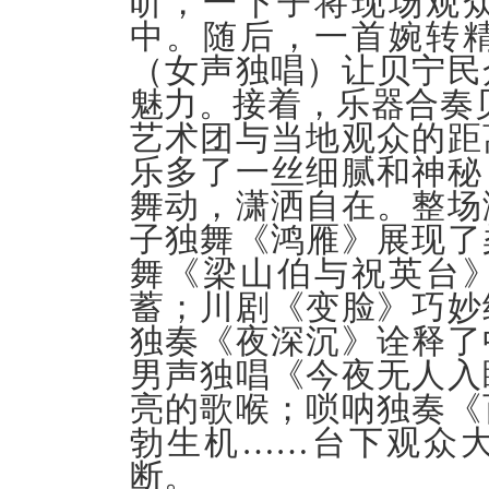
听，一下子将现场观
中。随后，一首婉转
（女声独唱）让贝宁民
魅力。接着，乐器合奏贝
艺术团与当地观众的距
乐多了一丝细腻和神秘
舞动，潇洒自在。整场
子独舞《鸿雁》展现了
舞《梁山伯与祝英台
蓄；川剧《变脸》巧妙
独奏《夜深沉》诠释了
男声独唱《今夜无人入
亮的歌喉；唢呐独奏《
勃生机……台下观众
断。