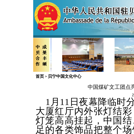
首页
贝宁中国文化中心
>
中国煤矿文工团点亮
2
1月11日夜幕降临时
大厦红厅内外张灯结彩
灯笼高高挂起，中国结
足的各类饰品把整个场