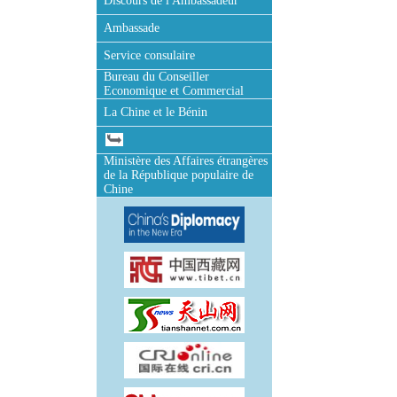
Discours de l'Ambassadeur
Ambassade
Service consulaire
Bureau du Conseiller
Economique et Commercial
La Chine et le Bénin
Ministère des Affaires étrangères
de la République populaire de
Chine