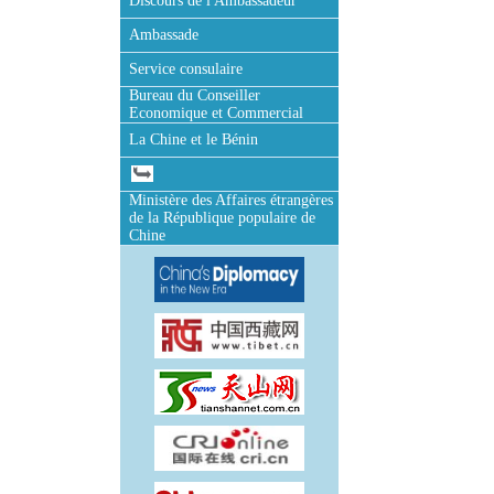
Discours de l'Ambassadeur
Ambassade
Service consulaire
Bureau du Conseiller
Economique et Commercial
La Chine et le Bénin
Ministère des Affaires étrangères
de la République populaire de
Chine