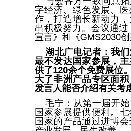
与会各方一致同意拓
字经济、绿色发展、医
作，打造增长新动力，
出积极努力。会议通过
宣言》和《GMS203
湖北广电记者：我们
最不发达国家参展，主
供了120余个免费展位
大了非洲产品专区面积
发言人能否介绍有关考
毛宁：
从第一届开始
国家参展提供便利。七
国家的产品通过进博会
产业发展、民生改善。