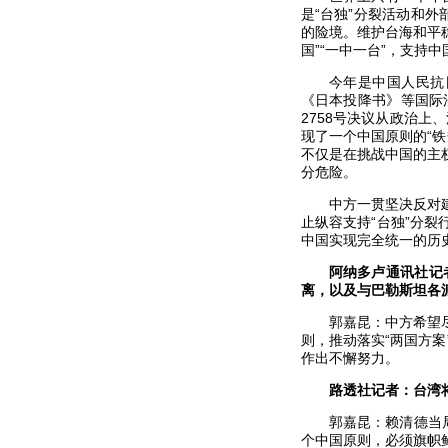
是“台独”分裂活动和外
的险境。维护台海和平
国”“一中一台”，支持
今年是中国人民抗
《日本投降书》等国际
2758号决议从政治
现了一个中国原则的“铁
不仅是在挑战中国的主
分危险。
中方一贯坚决反对
止纵容支持“台独”分
中国实现完全统一的历
阿纳多卢通讯社记
离，以及与巴勒斯坦各
郭嘉昆：中方希望
则，推动落实“两国方
作出不懈努力。
路透社记者：台湾将
郭嘉昆：赖清德当
个中国原则，必须旗帜