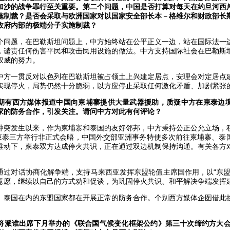
加沙的战争罪行至关重要。第二个问题，中国是否打算对每天在约旦河西
施制裁？是否会采取与欧洲国家对以国家安全部长本－格维尔和财政部长
政府内部的极端分子实施制裁？
个问题，在巴勒斯坦问题上，中方始终站在公平正义一边，站在国际法一
，谴责任何伤害平民和攻击民用设施的做法。中方支持国际社会在巴勒斯
权威的努力。
中方一贯反对以色列在巴勒斯坦被占领土上兴建定居点，安理会对定居点
实现停火，局势仍然十分脆弱，以方应停止采取任何激化矛盾、加剧紧张
期有西方媒体报道中国向柬埔寨提供大量武器援助，质疑中方在柬泰边
家的防务合作，引发关注。请问中方对此有何评论？
冲突发生以来，作为柬埔寨和泰国的友好邻邦，中方秉持公正公允立场，
中柬泰三方举行非正式会晤，中国外交部亚洲事务特使多次前往柬埔寨、泰
推动下，柬泰双方达成停火共识，正在通过双边机制保持沟通。有关各方
通过对话协商化解争端，支持马来西亚发挥东盟轮值主席国作用，以“东盟
意愿，继续以自己的方式劝和促谈，为巩固停火共识、和平解决争端发挥
、泰国在内的东盟国家都在开展正常的防务合作。个别西方媒体企图借此
。
将派谁出席下月举办的《联合国气候变化框架公约》第三十次缔约方大会（