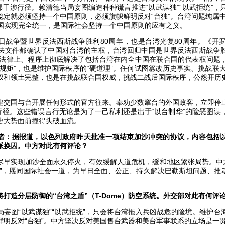
部干涉行径。赖清德当局妄图编造种种谎言推进“以武谋独”“以武拒统”
稳定就必须坚持一个中国原则，必须旗帜鲜明反对“台独”。台湾问题纯属中
中国实现完全统一，是国际社会坚持一个中国原则的应有之义。
日战争暨世界反法西斯战争胜利80周年，也是台湾光复80周年。《开
法文件都确认了中国对台湾的主权，台湾回归中国是世界反法西斯战争
上、法律上、程序上彻底解决了包括台湾在内全中国在联合国的代表权问题
规矩”，也是维护国际秩序的“硬道理”。任何试图篡改历史事实、挑战联大
权和领土完整，也是在挑战联合国权威，挑战二战后国际秩序，公然开历
建交国与台开展任何形式的官方往来。奉劝少数窜台的外国政客，立即停
裂行径。这些错误言行无论是为了一己私利还是出于“以台制华”的险恶图谋
史大势面前撞得头破血流。
者：据报道，以色列政府昨天批准一项结束加沙冲突的协议，内容包括
派换囚。中方对此有何评论？
尽早实现加沙全面永久停火，有效缓解人道危机，缓和地区紧张局势。中方
案”，愿同国际社会一道，为早日全面、公正、持久解决巴勒斯坦问题、推
打造分层防御的“台湾之盾”（T-Dome）防空系统。外交部对此有何评
局妄图“以武谋独”“以武拒统”，只会将台湾拖入兵凶战危的险境。维护台
鲜明反对“台独”。中方坚决反对美国售台武器和美台军事联系的立场是一