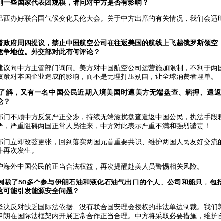
到一些国家代表团规模，请问对中方是否有影响？
巴西办好联合国气候变化贝伦大会。关于中方出席的有关情况，我们会适
普政府周四提议，禁止中国航空公司在往返美国的航线上飞越俄罗斯领空
竞争地位。外交部对此有何评论？
建议向中方主管部门询问。美方对中国航空公司运营施加限制，不利于两
政策对本国企业造成的影响，而不是无理打压别国，让全球消费者埋单。
了解，又有一名中国公民近期入境美国时遭美方无端盘查、羁押、遣返
论？
部门不顾中方反复严正交涉，持续无端滋扰盘查遣返中国公民，执法手段
严，严重阻碍两国正常人员往来，中方对此表示严重不满和强烈谴责！
部门立即改弦更张，回到落实两国元首重要共识、维护两国人民友好交流
件再次发生。
护海外中国公民的正当合法权益，再次提醒赴美人员警惕相关风险。
制裁了50多个参与伊朗石油和液化石油气出口的个人、公司和船只，包
这可能引发能源安全问题？
坚决反对缺乏国际法依据、没有联合国安理会授权的非法单边制裁。我们
伊朗在国际法框架内开展正常合作正当合理。中方将采取必要措施，维护