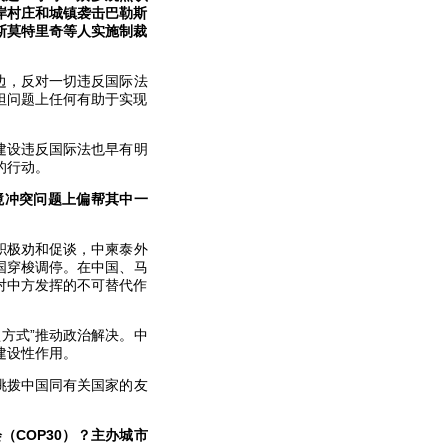
岸村庄和城镇袭击巴勒斯
斯莫特里奇等人实施制裁
边，反对一切违反国际法
坦问题上任何有助于实现
建设违反国际法也早有明
的行动。
境冲突问题上偏帮其中一
积极劝和促谈，中柬泰外
国穿梭调停。在中国、马
对中方发挥的不可替代作
方式”推动政治解决。中
建设性作用。
挑拨中国同有关国家的友
COP30）？主办城市