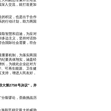
意大利副总理兼外长塔亚
诚深入交流，就打造更加
往的积淀，也是出于合作
系的行动计划，助力两国
汲取智慧和启迪，为应对
和多边主义，坚持对话协
符合国际社会需要，符合
最重要机制，为落实两国
的纪要具体翔实，涵盖经
增长，为彼此企业赴对方
学、可再生能源、卫生健
互支持，增进人民友好，
大第2758号决议”，并
”分裂谬论，歪曲挑战历
台海和平稳定最大的威胁