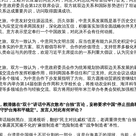
日至9日，王毅外长应邀访问意大利，同意大利总统马塔雷拉举行会见，同
中意政府委员会第12次联席会议。双方就双边关系和国际形势进行了坦
关系达成重要共识，访问取得圆满成功。
之旅。中意友好交往源远流长、历久弥新，中意关系发展既是基于历史交
认为应坚定传承两国友好，深化政治互信，积极落实加强全面战略伙伴关
民。意方表示坚定奉行一个中国政策，对此决不会有任何动摇。
之旅。双方一致认为，中意同为文明古国，应当也更有能力从历史积淀中
性务实的中意方案。双方都倡导和平、合作的价值理念，支持世界多极化
人类命运与共的理念，欢迎习近平主席提出的一系列重大倡议，认为完全
之旅。双方一致认为，中意政府委员会作为统筹规划协调双边关系发展的
域交流合作发挥积极作用，得到两国各界信任和广泛支持。此次会议达成
等各个领域，为中意合作下步发展指明了方向。双方愿推动贸易投资继续
意年内举办第14届创新合作周和大学校长会，将推动农业科技、海洋科
理等多领域合作与经验交流。双方将用好明年米兰举办冬奥会契机加强相
，赖清德在“双十”讲话中再次散布“台独”言论，妄称要求中国“停止扭曲联
，守护台海和平稳定”。发言人对此有何评论？
讲话颠倒黑白、混淆视听，翻炒“民主对抗威权”谎言，老调重弹兜售“台独
暴露其冥顽不化的“麻烦制造者”“危险制造者”“战争制造者”本性。
国，台湾是中国领土不可分割的一部分，这是台海真正的现状。当前，