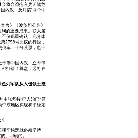
，只会将台湾拖入兵凶战危
国内政，反对搞“两个中
罗宣言》《波茨坦公告》
胜利的重要成果。联大第
，不仅郑重确认、充分体
第2758号决议的行径，
史倒车，十分荒谬，也十
止干涉中国内政、立即停
，都打错了算盘，必将在
以色列军队从入侵领土撤
主张坚持“巴人治巴”原
动中东地区实现和平稳定
论？
海和平稳定就必须坚持一
贯的、明确的。