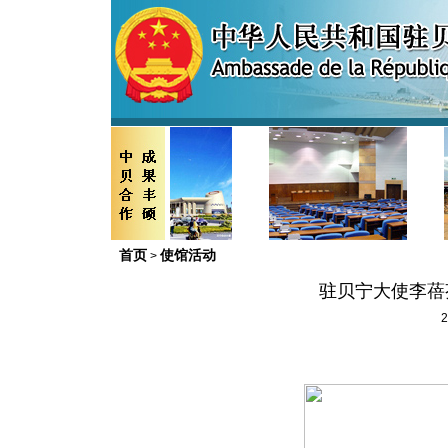
首页
使馆活动
>
驻贝宁大使李蓓
2