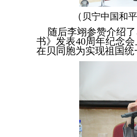
（
贝宁中国和
随后李翊参赞介绍了
书》发表
40
周年纪念会
在贝同胞为实现祖国统