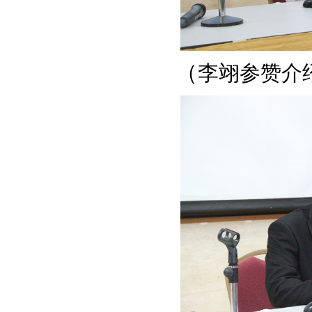
（
李翊参赞介