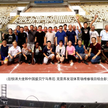
（彭惊涛大使和中国援贝宁马蒂厄·克雷库友谊体育场维修项目组合影