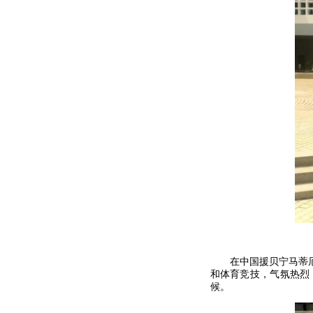
在中国援贝宁马蒂厄•
和体育竞技，气氛热烈
候。