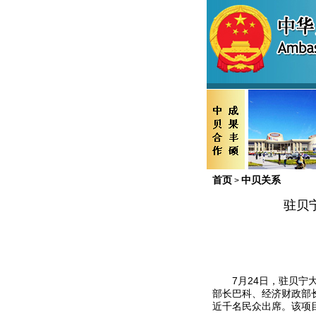
首页
中贝关系
>
驻贝
7
月
24
日，驻贝宁
部长巴科、经济财政部
近千名
民众出席。该项