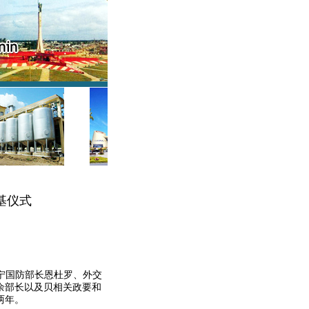
基仪式
宁国防部长恩杜罗、外交
余部长以及贝相关政要和
两年。