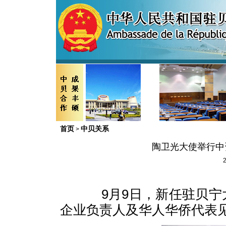
首页
中贝关系
>
陶卫光大使举行中
2
9
月
9
日
，新任驻贝宁
企业负责人及华人华侨代表