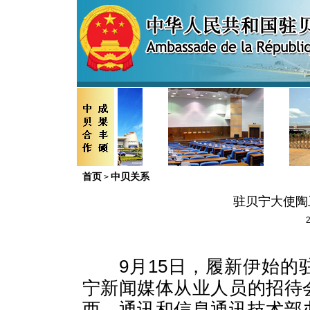
首页
中贝关系
>
驻贝宁大使陶
2
9
月
15
日
，履新伊始的
宁新闻媒体从业人员的招待
西、通讯和信息通讯技术部