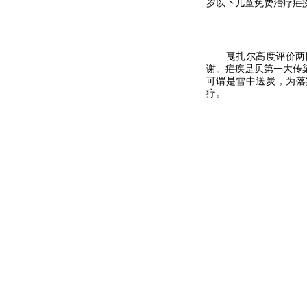
岁以下儿童免费治疗疟
戛扎尔高度评价两
谢。疟疾是贝第一大传
可谓是雪中送炭，为落
疗。