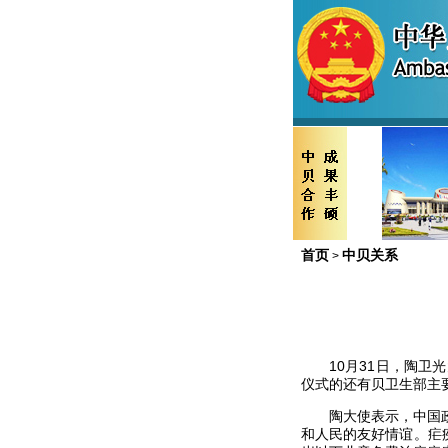
首页
中贝关系
>
10
月
31
日
，陶卫光
仪式的还有贝卫生部主
陶大使表示，中国
和人民的友好情谊。疟