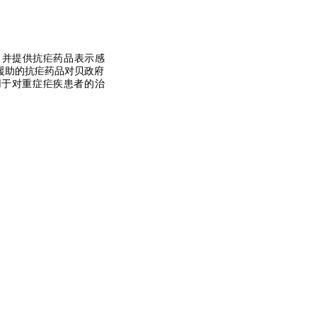
、并提供抗疟药品表示感
援助的抗疟药品对贝政府
用于对重症疟疾患者的治