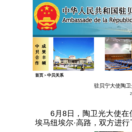
首页
中贝关系
>
驻贝宁大使陶卫
2
6
月
8
日
，陶卫光大使在
埃马纽埃尔·高路，双方进行