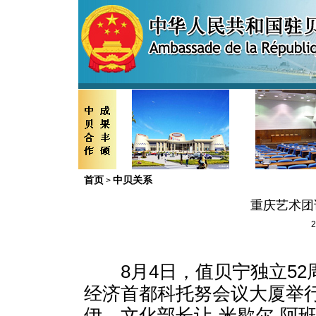
首页
中贝关系
>
重庆艺术团
2
8
月
4
日
，值贝宁独立
52
经济首都科托努会议大厦举
伊、文化部长让
-
米歇尔
-
阿