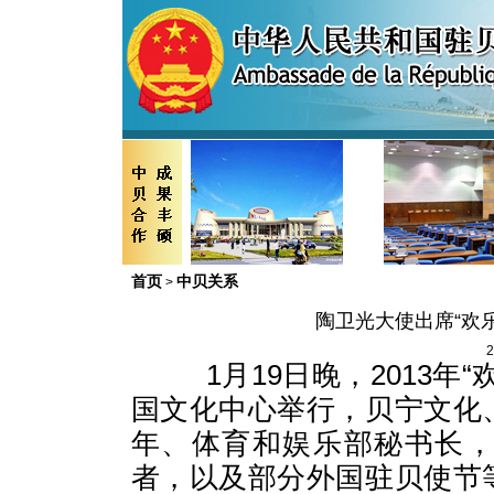
首页
中贝关系
>
陶卫光大使出席“欢
2
1
月
19
日晚，
2013
年“
国文化中心举行，贝宁文化
年、体育和娱乐部秘书长
者，以及部分外国驻贝使节