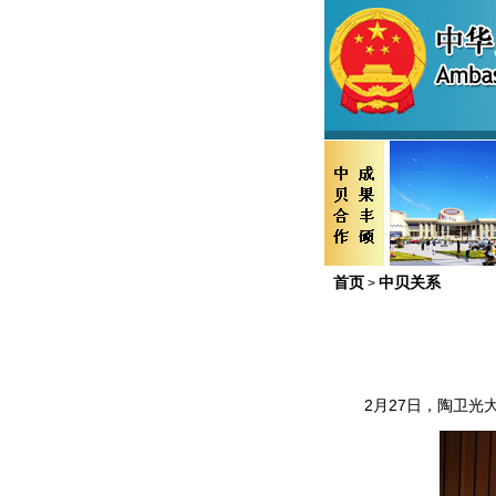
首页
中贝关系
>
2
月
27
日，陶卫光