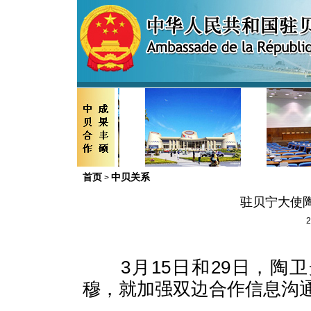
首页
中贝关系
>
驻贝宁大使
2
3
月
15
日和
29
日，陶卫
穆，就加强双边合作信息沟