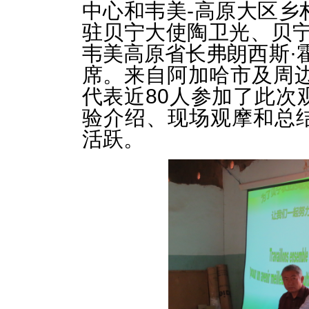
中心和韦美-高原大区乡
驻贝宁大使陶卫光、贝宁
韦美高原省长弗朗西斯·
席。来自阿加哈市及周边
代表近80人参加了此次
验介绍、现场观摩和总
活跃。