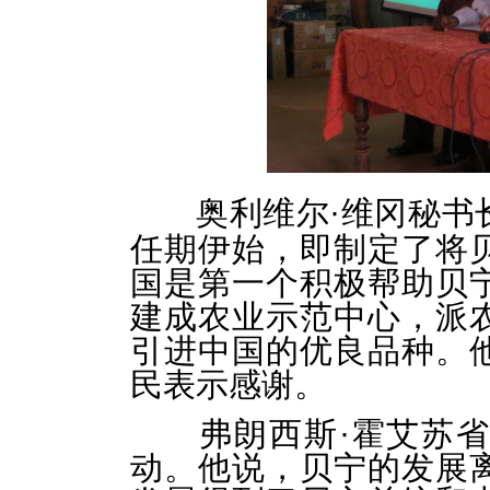
奥利维尔·维冈秘书
任期伊始，即制定了将
国是第一个积极帮助贝
建成农业示范中心，派
引进中国的优良品种。
民表示感谢。
弗朗西斯·霍艾苏省
动。他说，贝宁的发展