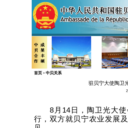
首页
中贝关系
>
驻贝宁大使陶卫
2
8
月
14
日，陶卫光大使
行，双方就贝宁农业发展
见。