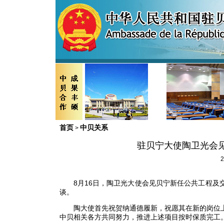
首页
中贝关系
>
驻贝宁大使陶卫光会
2
8
月
16
日，陶卫光大使会见贝宁新任公共工程及
谈。
陶大使首先祝贺纳通德履新，祝愿其在新的岗位
中贝相关各方共同努力，推进上述项目按时保质完工