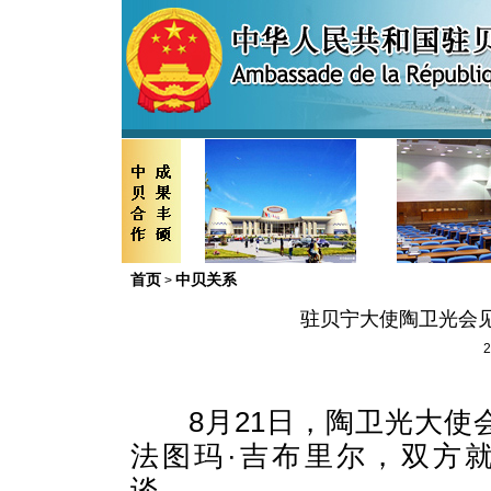
首页
中贝关系
>
驻贝宁大使陶卫光会
2
8
月
21
日，陶卫光大使
法图玛·吉布里尔，双方
谈。