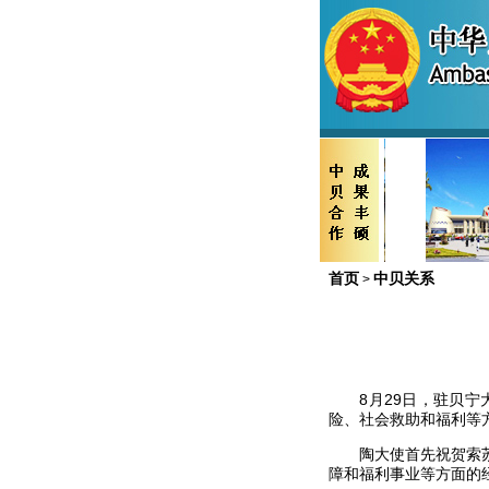
首页
中贝关系
>
8
月
29
日，驻贝宁
险、社会救助和福利等
陶大使首先祝贺索
障和福利事业等方面的