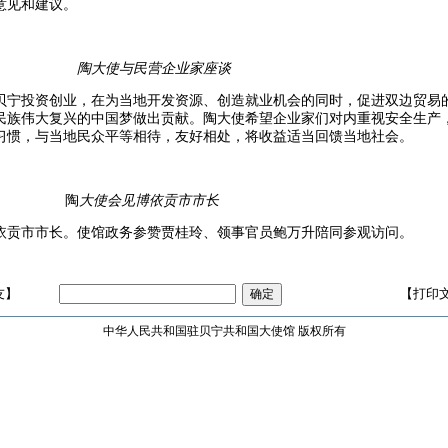
意见和建议。
陶大使与民营企业家座谈
贝宁投资创业，在为当地开发资源、创造就业机会的同时，促进双边贸易
民族伟大复兴的中国梦做出贡献。陶大使希望企业家们对内重视安全生产
习惯，与当地民众平等相待，友好相处，将收益适当回馈当地社会。
陶
大使会见博依贡市市长
依贡市市长。使馆政务参赞贾桂玲、领事官员鲍万升陪同参观访问。
友】
【打印
中华人民共和国驻贝宁共和国大使馆 版权所有