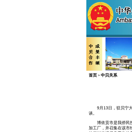
首页
中贝关系
>
9
月
13
日，驻贝宁
谈。
博依贡市是我侨民
加工厂，并召集在该市