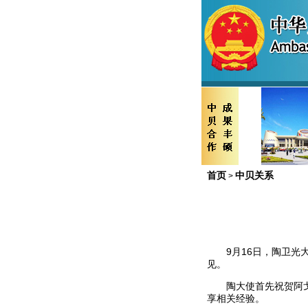
首页
中贝关系
>
9
月
16
日，陶卫光
见。
陶大使首先祝贺阿
享相关经验。