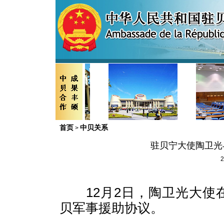
首页
中贝关系
>
驻贝宁大使陶卫光
2
12
月
2
日，陶卫光大使
贝军事援助协议。