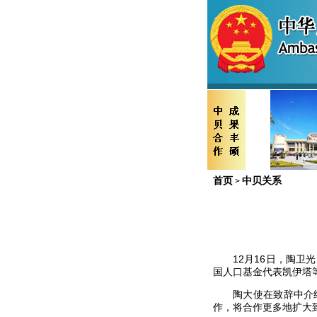
首页
中贝关系
>
12
月
16
日，陶卫光
国人口基金代表凯伊塔
陶大使在致辞中介
作，将合作更多地扩大