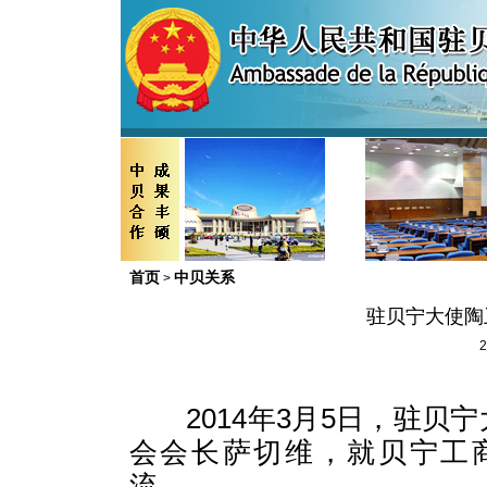
首页
中贝关系
>
驻贝宁大使陶
2
2014
年
3
月
5
日，驻贝宁
会会长萨切维，就贝宁工
流。