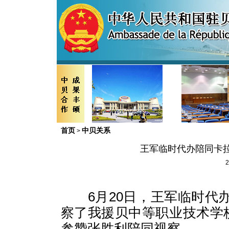
首页
中贝关系
>
王军临时代办陪同卡
2
6
月
20
日，王军临时代
察了我援贝中等职业技术学
参赞张胜利陪同视察。