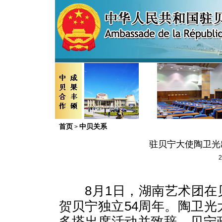
首页
中贝关系
>
驻贝宁大使陶卫光
2
8
月
1
日，湖南艺术团在
贺贝宁独立
54
周年。陶卫光
多塔出席活动并致辞，贝宁