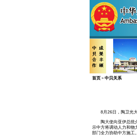
首页
中贝关系
>
8
月
26
日，陶卫光
陶大使向亚伊总统
示中方将调动人力和物
部门全力协助中方施工