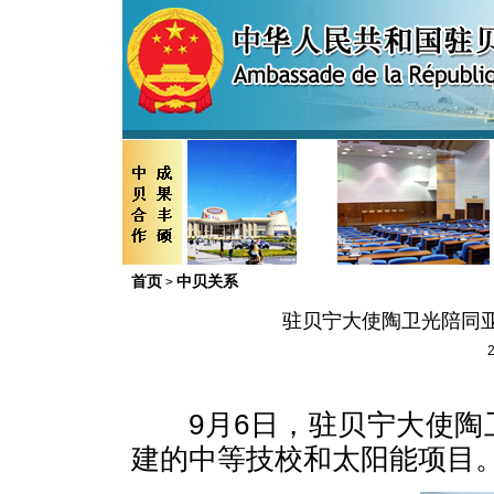
首页
中贝关系
>
驻贝宁大使陶卫光陪同
2
9
月
6
日，驻贝宁大使陶
建的中等技校和太阳能项目