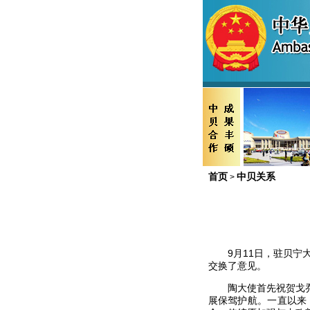
首页
中贝关系
>
9
月
11
日，驻贝宁
交换了意见。
陶大使首先祝贺戈
展保驾护航。一直以来