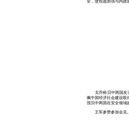
全，使馆愿加强与内政
戈乔称贝中两国友
佩中国经济社会建设取
强贝中两国在安全领域
王军参赞参加会见